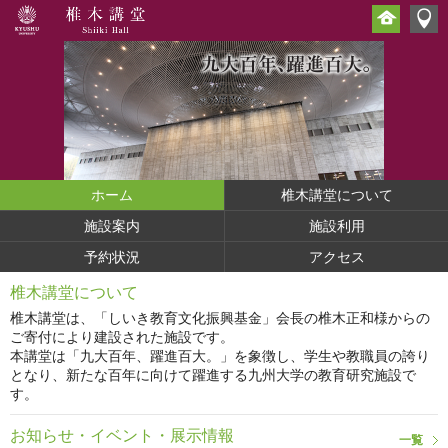
ホーム
椎木講堂について
施設案内
施設利用
予約状況
アクセス
椎木講堂について
椎木講堂は、「しいき教育文化振興基金」会長の椎木正和様からの
ご寄付により建設された施設です。
本講堂は「九大百年、躍進百大。」を象徴し、学生や教職員の誇り
となり、新たな百年に向けて躍進する九州大学の教育研究施設で
す。
お知らせ・イベント・展示情報
一覧