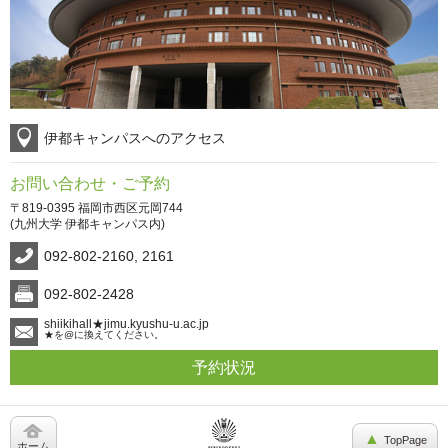
伊都キャンパスへのアクセス
お問い合わせ・ご予約
〒819-0395
福岡市西区元岡744
(九州大学 伊都キャンパス内)
092-802-2160, 2161
092-802-2428
shiikihall★jimu.kyushu-u.ac.jp
★を@に換えてください。
予約状況
TopPage
ホーム